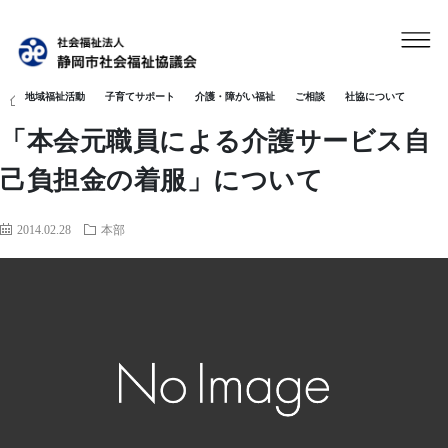
地域福祉活動
子育てサポート
介護・障がい福祉
ご相談
社協について
HOME
本部
「本会元職員による介護サービス自己負担金の着服」に
「本会元職員による介護サービス自
己負担金の着服」について
2014.02.28
本部