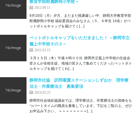
教育学部附属静岡小学校～
2012.09.11
9月10日（月）夕方、まだまだ残暑厳しい中、静岡大学教育学部
附属静岡小学校 福祉委員会のみなさん（５、６年生 14名）がペ
ットボトルキャップを届けてく[…]
ペットボトルキャップをいただきました！ ～静岡市立
籠上中学校その３～
2012.03.15
３月１５日（木）午後４時００分 静岡市立籠上中学校の生徒会
皆さんが全校生徒、地域の皆さんで集めてくださったペットボト
ルキャップを届けてくれ[…]
静岡市社協 訪問看護ステーションしずおか 理学療
法士・作業療法士 募集要項
2014.05.22
静岡市社会福祉協議会では、理学療法士、作業療法士の資格をも
つパートタイムの職員を募集しています。下記をご覧の上、ぜひ
お申込み下さい。 ＝＝＝＝＝＝＝＝[…]