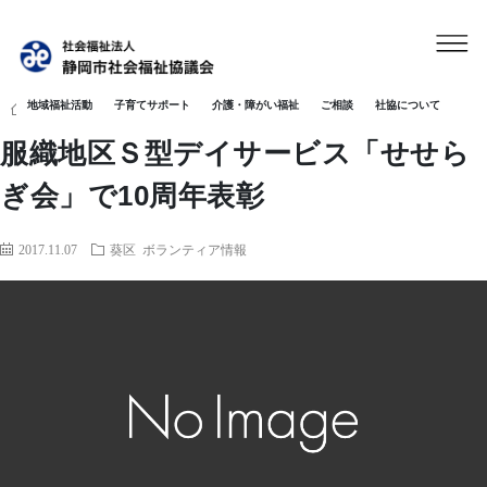
地域福祉活動
子育てサポート
介護・障がい福祉
ご相談
社協について
HOME
葵区
服織地区Ｓ型デイサービス「せせらぎ会」で10周年表
服織地区Ｓ型デイサービス「せせら
ぎ会」で10周年表彰
2017.11.07
葵区
ボランティア情報