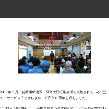
2017年11月に葵区服織地区 羽鳥大門町集会所で実施されているS型
デイサービス「せせらぎ会」が設立10周年を迎えました。
11月7日の開催日には、会場責任者の多賀様が立ち上げ当時の苦労話な