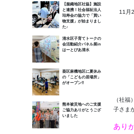
【服織地区社協】施設
と連携！社会福祉法人
11月
珀寿会の協力で「買い
物支援」が始まりまし
た♪
清水区子育てトークの
会活動紹介パネル展in
はーとぴあ清水
葵区麻機地区に夏休み
の「こどもの居場所」
がオープン‼
（社福
熊本被災地へのご支援
子さま
ご協力ありがとうござ
いました
あり