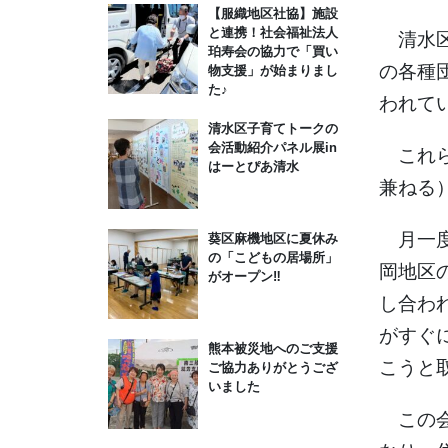
【服織地区社協】施設
と連携！社会福祉法人
清水区
珀寿会の協力で「買い
の各種
物支援」が始まりまし
た♪
われて
清水区子育てトークの
会活動紹介パネル展in
これら
はーとぴあ清水
兼ねる
月一度
葵区麻機地区に夏休み
の「こどもの居場所」
岡地区
がオープン‼
し合わ
がすぐ
熊本被災地へのご支援
こうと
ご協力ありがとうござ
いました
この会