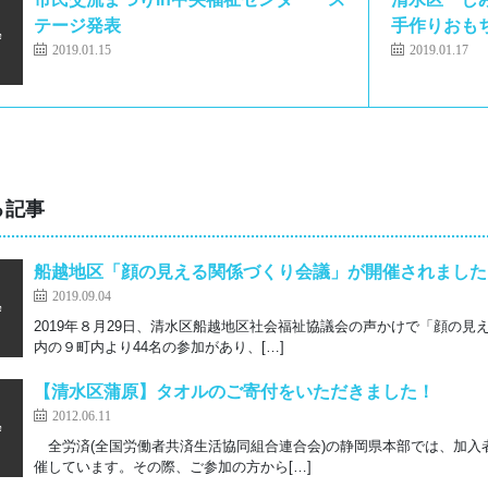
テージ発表
手作りおも
2019.01.15
2019.01.17
る記事
船越地区「顔の見える関係づくり会議」が開催されました
2019.09.04
2019年８月29日、清水区船越地区社会福祉協議会の声かけで「顔の見
内の９町内より44名の参加があり、[…]
【清水区蒲原】タオルのご寄付をいただきました！
2012.06.11
全労済(全国労働者共済生活協同組合連合会)の静岡県本部では、加入者
催しています。その際、ご参加の方から[…]