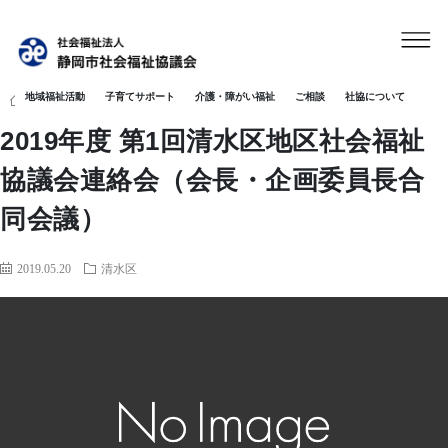
地域福祉活動
子育てサポート
介護・障がい福祉
ご相談
社協について
HOME
清水区
2019年度 第1回清水区地区社会福祉協議会連絡会
2019年度 第1回清水区地区社会福祉
協議会連絡会（会長・企画委員長合
同会議）
2019.05.20
清水区