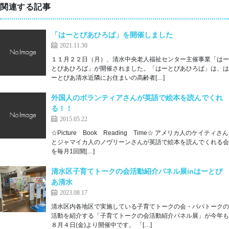
関連する記事
「はーとぴあひろば」を開催しました
2021.11.30
１１月２２日（月）、清水中央老人福祉センター主催事業「はー
とぴあひろば」が開催されました。「はーとぴあひろば」は、は
ーとぴあ清水近隣にお住まいの高齢者[…]
外国人のボランティアさんが英語で絵本を読んでくれ
る！！
2015.05.22
☆Picture Book Reading Time☆ アメリカ人のケイティさん
とジャマイカ人のノヴリーンさんが英語で絵本を読んでくれる会
を毎月1回開[…]
清水区子育てトークの会活動紹介パネル展inはーとぴ
あ清水
2023.08.17
清水区内各地区で実施している子育てトークの会・パパトークの
活動を紹介する「子育てトークの会活動紹介パネル展」が今年も
８月４日(金)より開催中です。 「[…]