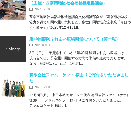
（主催：西奈南地区社会福祉推進協議会）
2025.12.20
西奈南地区社会福祉推進協議会文化福祉部会が、西奈南小学校に
協力を得て年間を通し実施した、多世代間地域交流事業「そばづ
くり教室」が2025年12月13日[…]
第40回静岡ふれあい広場開催について（第一報）
2019.09.05
8日（日）に予定されている「第40回 静岡ふれあい広場」は、
現時点では、予定通り開催する方向で準備を進めております。
なお、第2報は7日（土）に発表[…]
有限会社ファムコケット 様よりご寄付をいただきまし
た
2025.12.08
12月8日(月)、中日本教養センター代表 有限会社ファムコケット
様(以下、ファムコケット 様)よりご寄付をいただきました。
ファムコケット 様は、[…]