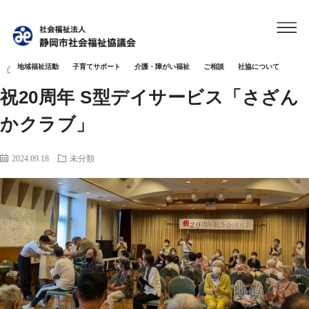
地域福祉活動
子育てサポート
介護・障がい福祉
ご相談
社協について
HOME
未分類
祝20周年 S型デイサービス「さざんかクラブ」
祝20周年 S型デイサービス「さざん
かクラブ」
2024.09.18
未分類