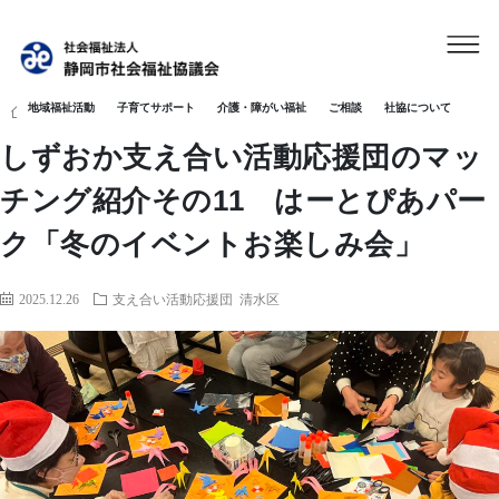
地域福祉活動
子育てサポート
介護・障がい福祉
ご相談
社協について
HOME
清水区
しずおか支え合い活動応援団のマッチング紹介その1
しずおか支え合い活動応援団のマッ
チング紹介その11 はーとぴあパー
ク「冬のイベントお楽しみ会」
2025.12.26
支え合い活動応援団
清水区