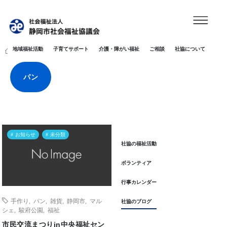
地域福祉活動
子育てサポート
介護・障がい福祉
ご相談
社協について
HOME
パン
パン
お知らせ
未分類
社協の福祉活動
ボランティア
行事カレンダー
手作り
,
パン
,
雑貨
,
静岡市
,
マル
社協のブログ
シェ
,
駿府公園
,
福祉
市民交流まつりin中央福祉セン