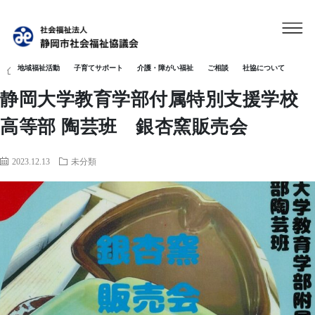
地域福祉活動
子育てサポート
介護・障がい福祉
ご相談
社協について
HOME
未分類
静岡大学教育学部付属特別支援学校 高等部 陶芸班 
静岡大学教育学部付属特別支援学校
高等部 陶芸班 銀杏窯販売会
2023.12.13
未分類